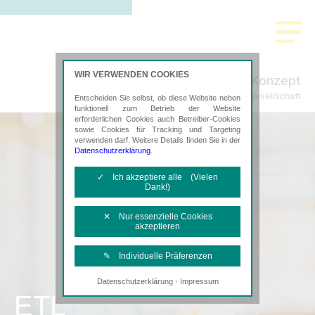
WIR VERWENDEN COOKIES
SteuerPlus Konzept
Steuerberatungsgesellschaft
Entscheiden Sie selbst, ob diese Website neben
funktionell zum Betrieb der Website
erforderlichen Cookies auch Betreiber-Cookies
sowie Cookies für Tracking und Targeting
verwenden darf. Weitere Details finden Sie in der
Datenschutzerklärung
.
✓ Ich akzeptiere alle (Vielen
Dank!)
✕ Nur essenzielle Cookies
akzeptieren
✎ Individuelle Präferenzen
·
Datenschutzerklärung
Impressum
Notwendige Cookies
ETL
Diese Cookies sind erforderlich, um die
grundlegende Funktionalität der Website