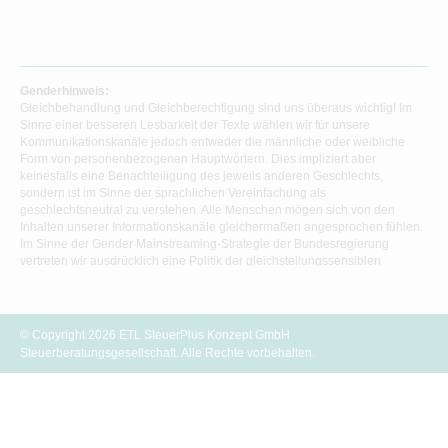
Genderhinweis:
Gleichbehandlung und Gleichberechtigung sind uns überaus wichtig! Im
Sinne einer besseren Lesbarkeit der Texte wählen wir für unsere
Kommunikationskanäle jedoch entweder die männliche oder weibliche
Form von personenbezogenen Hauptwörtern. Dies impliziert aber
keinesfalls eine Benachteiligung des jeweils anderen Geschlechts,
sondern ist im Sinne der sprachlichen Vereinfachung als
geschlechtsneutral zu verstehen. Alle Menschen mögen sich von den
Inhalten unserer Informationskanäle gleichermaßen angesprochen fühlen.
Im Sinne der Gender Mainstreaming-Strategie der Bundesregierung
vertreten wir ausdrücklich eine Politik der gleichstellungssensiblen
Informationsvermittlung.
© Copyright 2026 ETL SteuerPlus Konzept GmbH
Steuerberatungsgesellschaft. Alle Rechte vorbehalten.