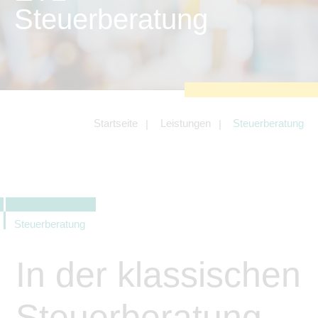
zu sichern.
Steuerberatung
Tracking- und Targeting-Cookies
Diese Cookies sind erforderlich, um
unsere Website auf Ihre Bedürfnisse hin
zu optimieren. Hierzu gehört eine
bedarfsgerechte Gestaltung und
fortlaufende Verbesserung unseres
Angebotes einschließlich der
Verknüpfung zu Social-Media-
Angeboten von z.B. Facebook und
Startseite
Leistungen
Steuerberatung
LinkedIn.
Betreibercookies
Diese Cookies sind erforderlich, um z.B.
Google Maps zu nutzen oder
eingebettete Videos abspielen zu
können.
Steuerberatung
In der klassischen
Steuerberatung