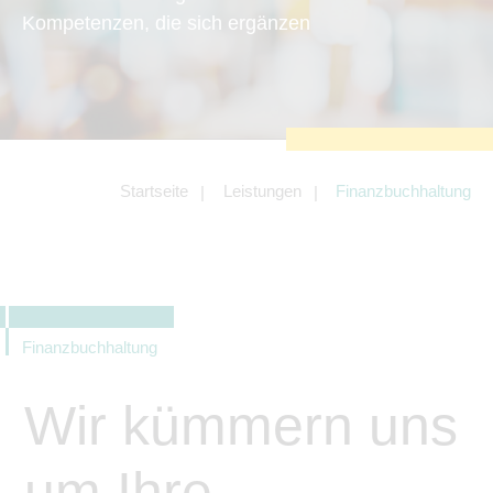
zu sichern.
Kompetenzen, die sich ergänzen
Tracking- und Targeting-Cookies
Diese Cookies sind erforderlich, um
unsere Website auf Ihre Bedürfnisse hin
zu optimieren. Hierzu gehört eine
bedarfsgerechte Gestaltung und
fortlaufende Verbesserung unseres
Angebotes einschließlich der
Verknüpfung zu Social-Media-
Angeboten von z.B. Facebook und
Startseite
Leistungen
Finanzbuchhaltung
LinkedIn.
Betreibercookies
Diese Cookies sind erforderlich, um z.B.
Google Maps zu nutzen oder
eingebettete Videos abspielen zu
können.
Finanzbuchhaltung
Wir kümmern uns
um Ihre