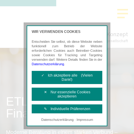
WIR VERWENDEN COOKIES
SteuerPlus Konzept
Steuerberatungsgesellschaft
Entscheiden Sie selbst, ob diese Website neben
funktionell zum Betrieb der Website
erforderlichen Cookies auch Betreiber-Cookies
sowie Cookies für Tracking und Targeting
verwenden darf. Weitere Details finden Sie in der
Datenschutzerklärung
.
✓ Ich akzeptiere alle (Vielen
Dank!)
✕ Nur essenzielle Cookies
akzeptieren
ETL
Finanzbuchhaltung
✎ Individuelle Präferenzen
·
Datenschutzerklärung
Impressum
Notwendige Cookies
Diese Cookies sind erforderlich, um die
Moderne Beratung in einem starken Verbund –
grundlegende Funktionalität der Website